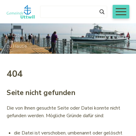
Navigieren in Uttwil
Schnellnavigation
Mobiln
Suchbegriff
Suchen
in Uttwil
glücklich
zu Hause
Während den Sommerschulferien von Montag, 6.
404
Juli bis und mit Freitag, 7. August 2026 werden
die Schalteröffnungszeiten der
Gemeindeverwaltung Uttwil wie folgt reduziert:
Seite nicht gefunden
Montag bis Donnerstag 8.00 bis 11.30 Uhr
Die von Ihnen gesuchte Seite oder Datei konnte nicht
gefunden werden. Mögliche Gründe dafür sind:
nachmittags und freitags geschlossen
die Datei ist verschoben, umbenannt oder gelöscht