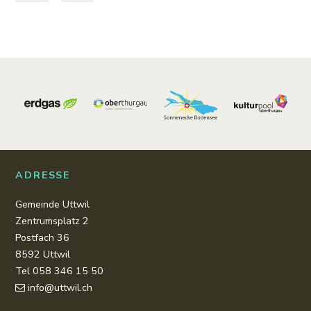
Footer
ADRESSE
Gemeinde Uttwil
Zentrumsplatz 2
Postfach 36
8592 Uttwil
Tel 058 346 15 50
info@uttwil.ch