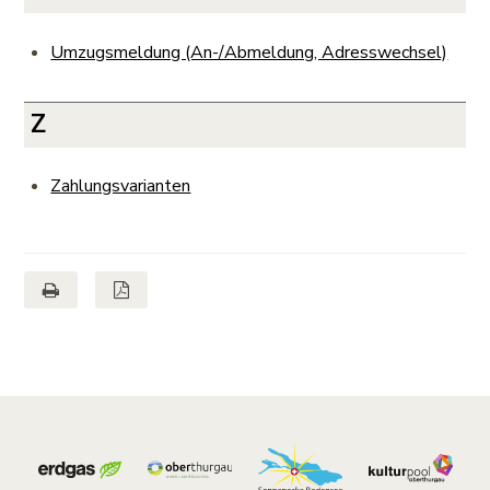
Umzugsmeldung (An-/Abmeldung, Adresswechsel)
Z
Zahlungsvarianten
Seite drucken
Seite als PDF
Footer