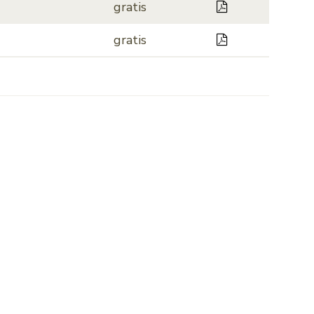
Hafenregleme
gratis
Gebührentarif
gratis