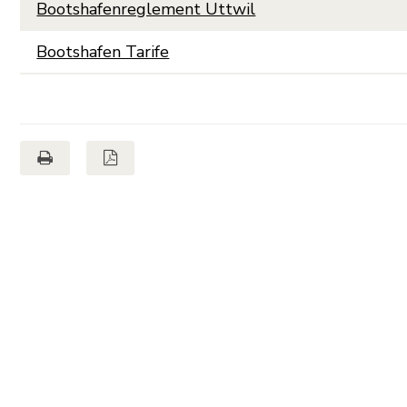
Bootshafenreglement Uttwil
Bootshafen Tarife
Seite drucken
Seite als PDF