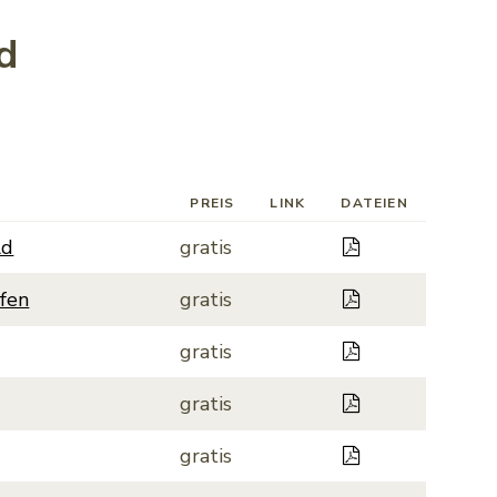
d
PREIS
LINK
DATEIEN
Bewerbungsfo
ld
gratis
Bewerbungsfo
fen
gratis
Bewerbungsfor
gratis
Gebuehrentari
gratis
Bojenfeld_VE
gratis