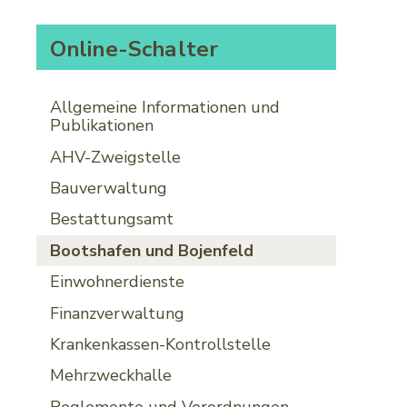
Subnavigation
Online-Schalter
Allgemeine Informationen und
Publikationen
AHV-Zweigstelle
Bauverwaltung
Bestattungsamt
Bootshafen und Bojenfeld
Einwohnerdienste
Finanzverwaltung
Krankenkassen-Kontrollstelle
Mehrzweckhalle
Reglemente und Verordnungen