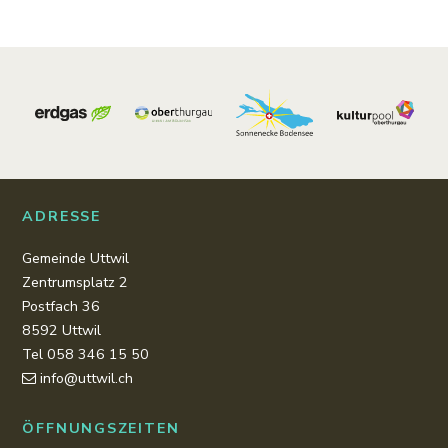
Footer
ADRESSE
Gemeinde Uttwil
Zentrumsplatz 2
Postfach 36
8592 Uttwil
Tel 058 346 15 50
info@uttwil.ch
ÖFFNUNGSZEITEN