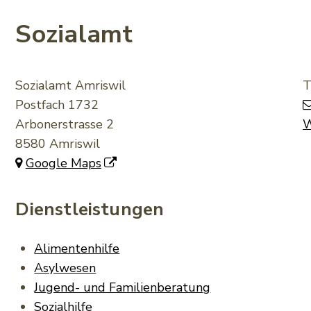
Sozialamt
Sozialamt
Adresse
Sozialamt Amriswil
T
Postfach 1732
Arbonerstrasse 2
W
8580 Amriswil
Google Maps
Dienstleistungen
Alimentenhilfe
Asylwesen
Jugend- und Familienberatung
Sozialhilfe