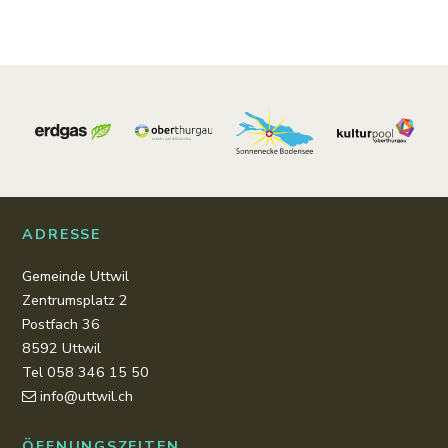
Footer
ADRESSE
Gemeinde Uttwil
Zentrumsplatz 2
Postfach 36
8592 Uttwil
Tel 058 346 15 50
info@uttwil.ch
ÖFFNUNGSZEITEN