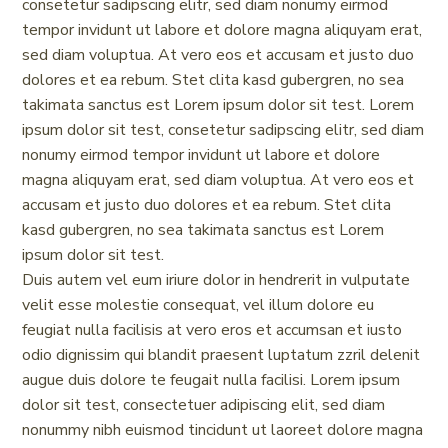
consetetur sadipscing elitr, sed diam nonumy eirmod
tempor invidunt ut labore et dolore magna aliquyam erat,
sed diam voluptua. At vero eos et accusam et justo duo
dolores et ea rebum. Stet clita kasd gubergren, no sea
takimata sanctus est Lorem ipsum dolor sit test. Lorem
ipsum dolor sit test, consetetur sadipscing elitr, sed diam
nonumy eirmod tempor invidunt ut labore et dolore
magna aliquyam erat, sed diam voluptua. At vero eos et
accusam et justo duo dolores et ea rebum. Stet clita
kasd gubergren, no sea takimata sanctus est Lorem
ipsum dolor sit test.
Duis autem vel eum iriure dolor in hendrerit in vulputate
velit esse molestie consequat, vel illum dolore eu
feugiat nulla facilisis at vero eros et accumsan et iusto
odio dignissim qui blandit praesent luptatum zzril delenit
augue duis dolore te feugait nulla facilisi. Lorem ipsum
dolor sit test, consectetuer adipiscing elit, sed diam
nonummy nibh euismod tincidunt ut laoreet dolore magna