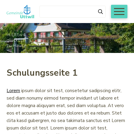
Navigieren in Uttwil
Schnellnavigation
Mobiln
Suchbegriff
Suchen
in Uttwil
glücklich
zu Hause
Während den Sommerschulferien von Montag, 6.
Schulungsseite 1
Juli bis und mit Freitag, 7. August 2026 werden
die Schalteröffnungszeiten der
Gemeindeverwaltung Uttwil wie folgt reduziert:
Lorem
ipsum dolor sit test, consetetur sadipscing elitr,
sed diam nonumy eirmod tempor invidunt ut labore et
Montag bis Donnerstag 8.00 bis 11.30 Uhr
dolore magna aliquyam erat, sed diam voluptua. At vero
eos et accusam et justo duo dolores et ea rebum. Stet
nachmittags und freitags geschlossen
clita kasd gubergren, no sea takimata sanctus est Lorem
ipsum dolor sit test. Lorem ipsum dolor sit test,