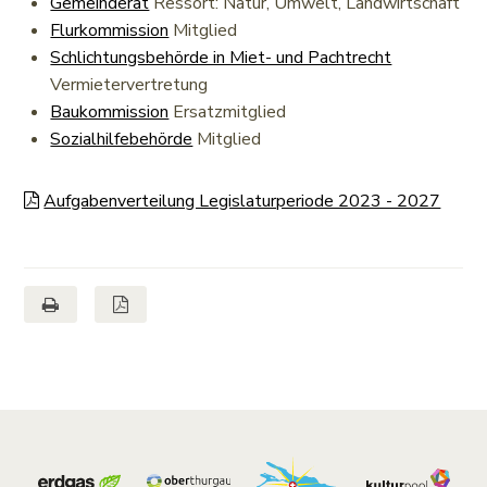
Gemeinderat
Ressort: Natur, Umwelt, Landwirtschaft
Flurkommission
Mitglied
Schlichtungsbehörde in Miet- und Pachtrecht
Vermietervertretung
Baukommission
Ersatzmitglied
Sozialhilfebehörde
Mitglied
Aufgabenverteilung Legislaturperiode 2023 - 2027
Seite drucken
Seite als PDF
Footer