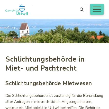
Navigieren in Uttwil
Schnellnavigation
Mobiln
Suchbegriff
Suchen
in Uttwil
glücklich
zu Hause
Während den Sommerschulferien von Montag, 6.
Schlichtungsbehörde in
Juli bis und mit Freitag, 7. August 2026 werden
Miet- und Pachtrecht
die Schalteröffnungszeiten der
Gemeindeverwaltung Uttwil wie folgt reduziert:
Montag bis Donnerstag 8.00 bis 11.30 Uhr
Schlichtungsbehörde Mietwesen
nachmittags und freitags geschlossen
Die Schlichtungsbehörde ist zuständig für die Behandlung
aller Anfragen in mietrechtlichen Angelegenheiten,
welche ein Mietobjekt in Uttwil betreffen. Die Behörde