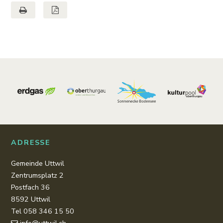
Seite drucken
Seite als PDF
Footer
ADRESSE
Gemeinde Uttwil
Zentrumsplatz 2
Postfach 36
8592 Uttwil
Tel 058 346 15 50