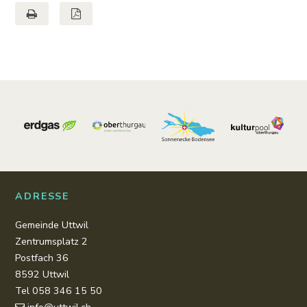
Seite drucken
Seite als PDF
Footer
ADRESSE
Gemeinde Uttwil
Zentrumsplatz 2
Postfach 36
8592 Uttwil
Tel 058 346 15 50