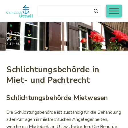
Navigieren in Uttwil
Schnellnavigation
Mobiln
Suchbegriff
Suchen
in Uttwil
glücklich
zu Hause
Während den Sommerschulferien von Montag, 6.
Schlichtungsbehörde in
Juli bis und mit Freitag, 7. August 2026 werden
Miet- und Pachtrecht
die Schalteröffnungszeiten der
Gemeindeverwaltung Uttwil wie folgt reduziert:
Montag bis Donnerstag 8.00 bis 11.30 Uhr
Schlichtungsbehörde Mietwesen
nachmittags und freitags geschlossen
Die Schlichtungsbehörde ist zuständig für die Behandlung
aller Anfragen in mietrechtlichen Angelegenheiten,
welche ein Mietobjekt in Uttwil betreffen. Die Behörde