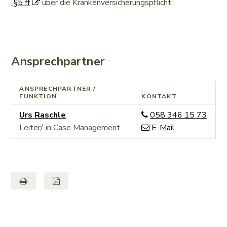
§5 ff
über die Krankenversicherungspflicht.
Case Management
Ansprechpartner
ANSPRECHPARTNER /
FUNKTION
KONTAKT
Funktion
Zentrale
Urs
Raschle
058 346 15 73
Leiter/-in Case Management
E-Mail
Seite drucken
Seite als PDF