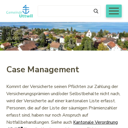
Navigieren in Uttwil
Schnellnavigation
Mobiln
Suchbegriff
Suchen
in Uttwil
glücklich
zu Hause
Während den Sommerschulferien von Montag, 6.
Case Management
Juli bis und mit Freitag, 7. August 2026 werden
die Schalteröffnungszeiten der
Gemeindeverwaltung Uttwil wie folgt reduziert:
Kommt der Versicherte seinen Pflichten zur Zahlung der
Versicherungsprämien und/oder Selbstbehalte nicht nach,
Montag bis Donnerstag 8.00 bis 11.30 Uhr
wird der Versicherte auf einer kantonalen Liste erfasst.
Personen, die auf der Liste der säumigen Prämienzahler
nachmittags und freitags geschlossen
erfasst sind, haben nur noch Anspruch auf
Notfallbehandlungen. Siehe auch
Kantonale Verordnung