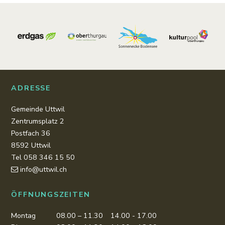
Footer
ADRESSE
Gemeinde Uttwil
Zentrumsplatz 2
Postfach 36
8592 Uttwil
Tel 058 346 15 50
info@uttwil.ch
ÖFFNUNGSZEITEN
Montag
08.00 – 11.30
14.00 - 17.00